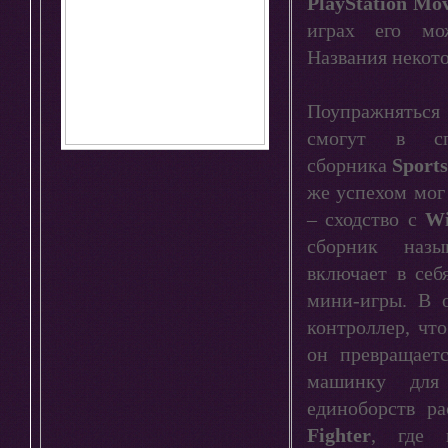
PlayStation Mo
играх его мож
Названия некото
Поупражняться 
смогут в сп
сборника
Sport
же успехом мог
– сходство с
Wi
сборник наз
включает в себ
мини-игры. В 
контроллер, чт
он превращаетс
машинку для
единоборств р
Fighter
, где 