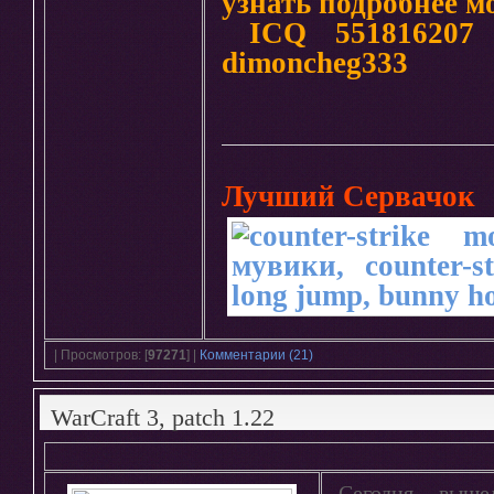
узнать подробнее м
ICQ 551816207 
dimoncheg333
Лучший Сервачок
| Просмотров: [
97271
] |
Комментарии (21)
WarCraft 3, patch 1.22
Сегодня выше