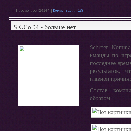
| Просмотров: [
10164
] |
Комментарии (13)
SK.CoD4 - больше нет
Schroet Komma
кманды по игре
последнее врем
результатов, 
главной причин
Состав коман
образом: