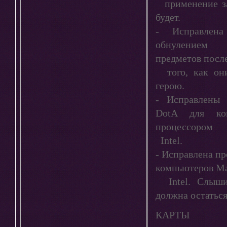
применение за
будет.
- Исправлен
обнулением 
предметов посл
того, как они
герою.
- Исправлены 
DotA для ко
процессором
Intel.
- Исправлена пр
компьютеров Ma
Intel. Слышим
должна остатьс
КАРТЫ