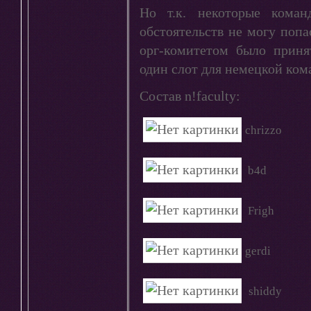
Но т.к. некоторые коман
обстоятельств не могу попа
орг-комитетом было приня
один слот для немецкой кома
Состав n!faculty:
chrizzo
b4d
Frigh
gerdi
shiddy