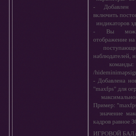
- Добавлен 
включить посто
индикаторов здо
- Вы можете
отображение на
поступающих
наблюдателей, н
команды: /s
/hideminimapsign
- Добавлена но
"maxfps" для ог
максимальной
Пример: "maxfps
значение макс
кадров равное 3
ИГРОВОЙ БАЛ