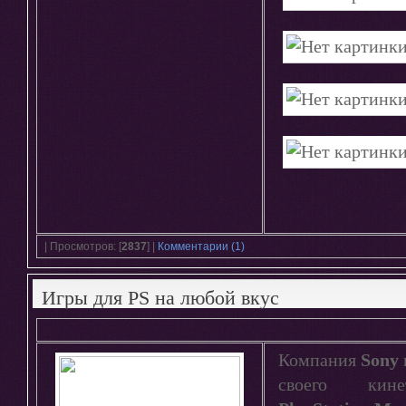
| Просмотров: [
2837
] |
Комментарии (1)
Игры для PS на любой вкус
Компания
Sony
своего кине