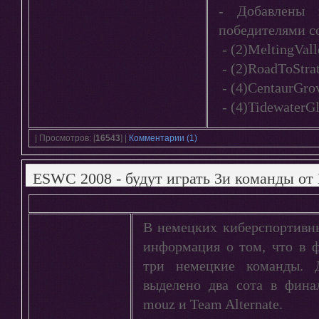
- Добавлены 
победителями с
- (2)MeltingVall
- (2)RoadToStra
- (4)CentaurGro
- (4)TidewaterG
| Просмотров: [
16543
] |
Комментарии (1)
ESWC 2008 - будут играть 3и команды от
В немецких киберспортивн
информация о том, что в 
три немецкие команды.
выделено два сота в фина
mouz и Team Alternate.