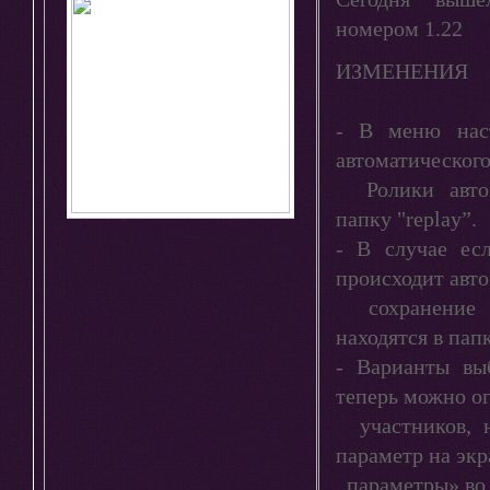
номером 1.22
ИЗМЕНЕНИЯ
- В меню наст
автоматического
Ролики автом
папку "replay”.
- В случае есл
происходит авт
сохранение и
находятся в папк
- Варианты вы
теперь можно о
участников, н
параметр на эк
параметры» во 