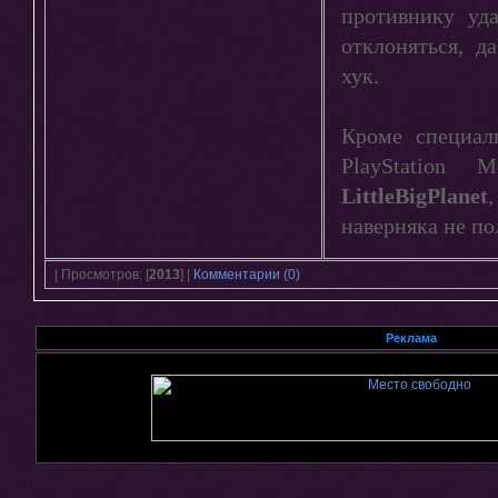
противнику уд
отклоняться, д
хук.
Кроме специал
PlayStation 
LittleBigPlanet
наверняка не п
| Просмотров: [
2013
] |
Комментарии (0)
Реклама