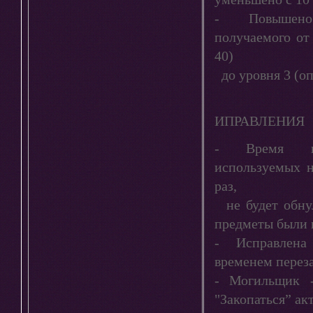
- Повышено
получаемого от
40)
до уровня 3 (оп
ИПРАВЛЕНИЯ
- Время пер
используемых н
раз,
не будет обнул
предметы были 
- Исправлена
временем переза
- Могильщик 
"Закопаться” ак